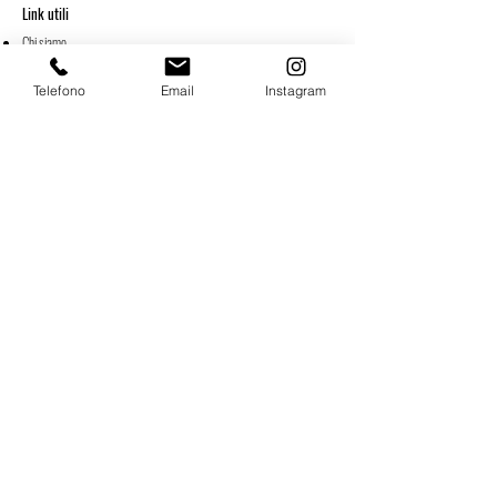
Link utili
Chi siamo
I nostri servizi
Telefono
Email
Instagram
Sezione Location e Partner
Contatti
Gallery
Privacy Policy
&
Cookie Policy
Contatti
Email:
info@komeagency.it
Telefono:
+39 350 583 9739
WhatsApp:
+39 350 583 9739
Seguici
Instagram
Facebook
​© 2018 – 2026 KOME – Keep On Movin’ Entertainment