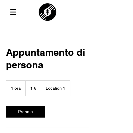
Appuntamento di
persona
1
euro
1 ora
1
1 €
Location 1
o
r
Prenota